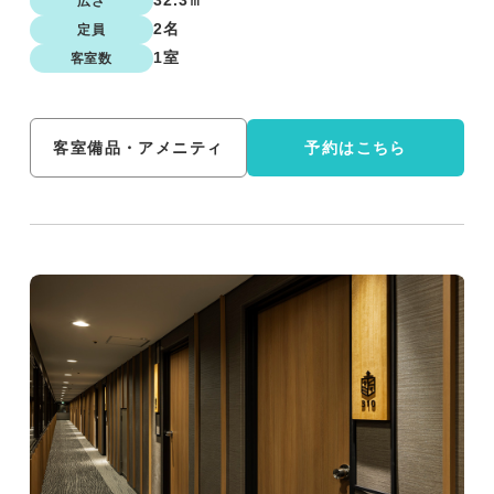
32.3㎡
広さ
2名
定員
1室
客室数
客室備品・アメニティ
予約はこちら