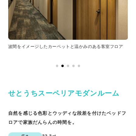
ベッ
波間をイメージしたカーペットと温かみのある客室フロア
せ
せとうちスーペリアモダンルーム
自然を感じる色彩とウッディな段差を付けたベッドフ
ロアで家族だんらんの時間を。