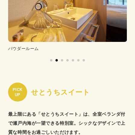
パウダールーム
ウ
PICK
せとうちスイート
UP
最上階にある「せとうちスイート」は、全室ベランダ付
で瀬戸内海が一望できる特別室。シックなデザインで上
質な時間をお過ごしいただけます。