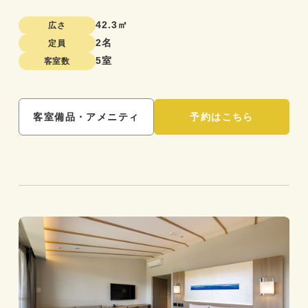
42.3㎡
広さ
2名
定員
5室
客室数
客室備品・アメニティ
予約はこちら