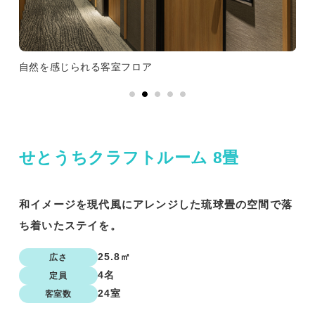
自然を感じられる客室フロア
ユ
せとうちクラフトルーム 8畳
和イメージを現代風にアレンジした琉球畳の空間で落
ち着いたステイを。
25.8㎡
広さ
4名
定員
24室
客室数