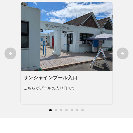
サンシャインプール入口
フー
こちらがプールの入り口です
軽食