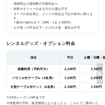
混雑時は入場制限の可能性あり
刺青やタトゥーのある方の入園は不可
タープの持込禁止、テントの持込は下記の条件に限りま
す。
⚪︎横2m×縦2mまで（有料：1台 1,000円）
お子様（小学生以下）だけの入場・遊泳は不可
レンタルグッズ・オプション料金
項目
平日
土曜・日曜・
桟敷利用（予約可※）
2,100円
3,300円
パラソル付テーブル（4名用）
1,100円
2,200円
大型テーブル付テント（6名用）
2,100円
3,300円
※2026シーズンの料金です
※桟敷席の予約：販売開始となりましたら、こちらでご案内いた